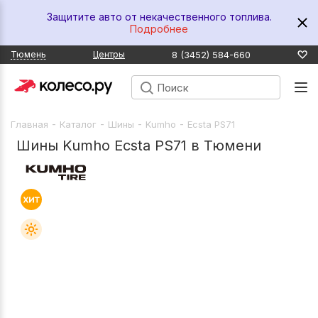
Защитите авто от некачественного топлива.
Подробнее
8 (3452) 584-660
Тюмень
Центры
-
-
-
-
Главная
Каталог
Шины
Kumho
Ecsta PS71
Шины Kumho Ecsta PS71 в Тюмени