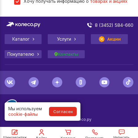
Хочу получать информацию о
товарах и акциях
8 (3452) 584-660
Каталог
Услуги
Акции
Покупателю
Контакты
Мы используем
Согласен
cookie-файлы
1998-
2026
© Колесо.ру
Шиномонтаж
Написать