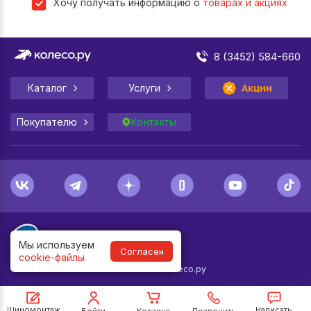
Хочу получать информацию о
товарах и акциях
8 (3452) 584-660
Каталог
Услуги
Акции
Покупателю
Контакты
Мы используем
Согласен
cookie-файлы
1998-
2026
© Колесо.ру
Шиномонтаж
Написать