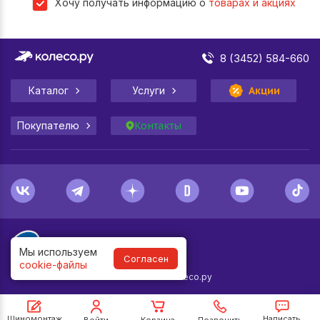
Хочу получать информацию о
товарах и акциях
8 (3452) 584-660
Каталог
Услуги
Акции
Покупателю
Контакты
Мы используем
Согласен
cookie-файлы
1998-
2026
© Колесо.ру
Шиномонтаж
Написать