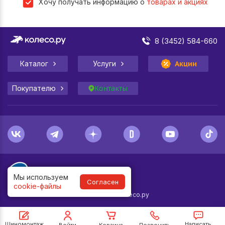
Хочу получать информацию о
товарах и акциях
8 (3452) 584-660
Каталог
Услуги
Акции
Покупателю
Контакты
Мы используем
Согласен
cookie-файлы
1998-
2026
© Колесо.ру
Шиномонтаж
Написать